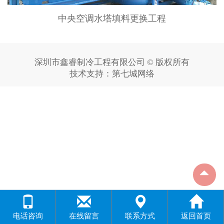
中央空调水塔填料更换工程
深圳市鑫睿制冷工程有限公司 © 版权所有
技术支持：
第七城网络
电话咨询
在线留言
联系方式
返回首页